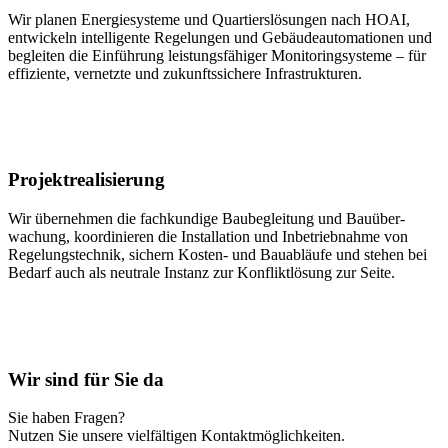
Wir planen Energie­systeme und Quartiers­lösungen nach HOAI,
entwickeln intelligente Regelungen und Gebäude­auto­mationen und
begleiten die Ein­führung leistungs­fähiger Moni­toring­systeme – für
effiziente, vernetzte und zukunfts­sichere Infra­strukturen.
Projekt­realisierung
Wir über­nehmen die fach­kundige Bau­be­gleitung und Bau­über­
wachung, koordinieren die Installation und Inbetrieb­nahme von
Regelungs­technik, sichern Kosten- und Bau­abläufe und stehen bei
Bedarf auch als neutrale Instanz zur Konflikt­lösung zur Seite.
Wir sind für Sie da
Sie haben Fragen?
Nutzen Sie unsere viel­fältigen Kontakt­möglichkeiten.