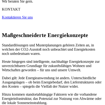
Wir beraten Sie gern.
KONTAKT
Kontaktieren Sie uns
Maßgeschneiderte
Energiekonzepte
Standard­lösungen und Muster­planungen gehören Zeiten an, in
welchen der CO2-Ausstoß noch unbeachtet und Energie­kosten
noch unbedeut­sam waren.
Heute hingegen sind
intelligente, nach­haltige Energie­konzepte
zur
unverzicht­baren Grund­lage für zukunfts­fähiges Wohnen und
Wirtschaften geworden – für uns und unsere Umwelt.
Dabei gilt:
Jede Energie­anwendung ist anders. Unterschiedliche
Ausgangs­lagen – ob beim Energie­bedarf, den Liefer­strukturen oder
den Kosten – spiegeln die Vielfalt der Nutzer wider.
Hinzu kommen standort­abhängige Faktoren wie die vorhandene
Energie­infrastruktur, das Potenzial zur Nutzung von Abwärme oder
die lokale Sonnen­ein­strahlung.