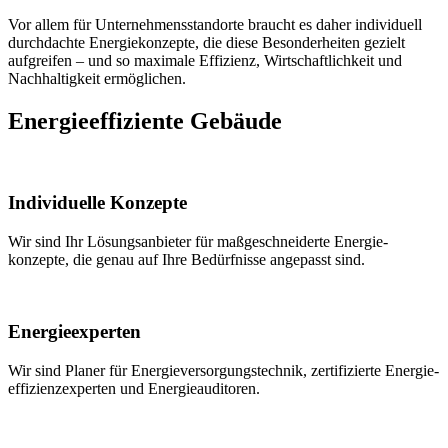
Vor allem für Unter­nehmens­standorte braucht es daher
individuell
durch­dachte Energie­konzepte
, die diese Besonder­heiten gezielt
aufgreifen – und so maximale Effizienz, Wirtschaft­lich­keit und
Nach­haltigkeit er­möglichen.
Energieeffiziente
Gebäude
Individuelle Konzepte
Wir sind Ihr Lösungs­anbieter für maß­geschnei­derte Energie­
konzepte, die genau auf Ihre Be­dürf­nisse an­ge­passt sind.
Energieexperten
Wir sind Planer für Energie­versorgungs­technik, zerti­fi­zierte Energie­
effizienz­experten und Energie­auditoren.