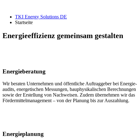
TKI Energy Solutions DE
Startseite
Energieeffizienz
gemeinsam gestalten
Energie­beratung
Wir beraten Unter­nehmen und öffentliche Auftrag­geber bei Energie­
audits, ener­getischen Messungen, bau­physi­kalischen Be­rech­nungen
sowie der Erstellung von Nach­weisen. Zudem über­nehmen wir das
Förder­mittel­manage­ment – von der Planung bis zur Aus­zahlung.
Energie­planung